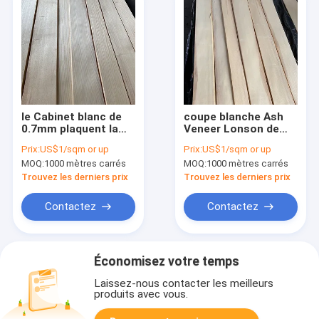
le Cabinet blanc de
coupe blanche Ash
0.7mm plaquent la
Veneer Lonson de
densité moyenne de
2500mm Ash Wood
Prix:
US$1/sqm or up
Prix:
US$1/sqm or up
placage en bois
Veneer Engineered
MOQ:
1000 mètres carrés
MOQ:
1000 mètres carrés
naturel d'humidité de
Quarter
8%
Trouvez les derniers prix
Trouvez les derniers prix
Contactez
Contactez
Économisez votre temps
Laissez-nous contacter les meilleurs
produits avec vous.