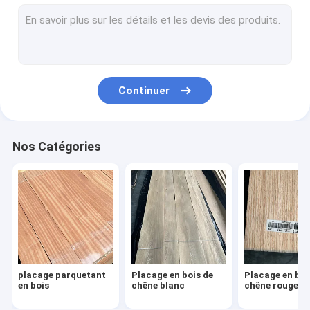
Placage américain en bois de noix
Placage en bois naturel
Placage émis de la vapeur
Continuer
Placage teint en bois
placage d'ébauche
Nos Catégories
Placage reconstitué en bois
Bordure foncée de placage en bois
Placage en bois exotique
placage parquetant
Placage en bois de
Placage en boi
en bois
chêne blanc
chêne rouge