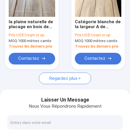
Visite d'usine
Contrôle de qualité
la plaine naturelle de
Catégorie blanche de
placage en bois de
la largeur A de
Contactez-nous
plancher de 245cm a
l'humidité 120mm de
Prix:
US$1/sqm or up
Prix:
US$1/sqm or up
scié l'humidité de
Cricut Ash Veneer
MOQ:
1000 mètres carrés
MOQ:
1000 mètres carrés
10% une catégorie
Crown Cut 8%
Nouvelles
Trouvez les derniers prix
Trouvez les derniers prix
Cas
Contactez
Contactez
Regardez plus
placage parquetant en bois
Placage en bois de chêne blanc
Laisser Un Message
Nous Vous Répondrons Rapidement
Placage en bois de chêne rouge
Ash Wood Veneer blanc