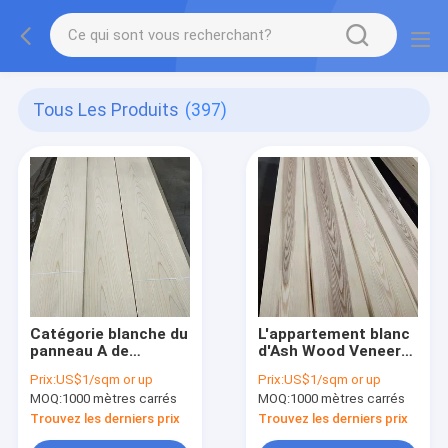
Tous Les Produits
(397)
Catégorie blanche du
L'appartement blanc
panneau A de
d'Ash Wood Veneer
placage en bois d'Ash
0.7mm de Fraxinus a
Prix:
US$1/sqm or up
Prix:
US$1/sqm or up
Wood Veneer 2mm
coupé l'utilisation de
MOQ:
1000 mètres carrés
MOQ:
1000 mètres carrés
de contreplaqué de
meubles de placage
fantaisie
Trouvez les derniers prix
Trouvez les derniers prix