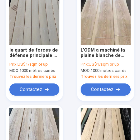
le quart de forces de
L'ODM a machiné la
défense principale de
plaine blanche de
contreplaqué de
largeur d'Ash Wood
Prix:
US$1/sqm or up
Prix:
US$1/sqm or up
placage de grain
Veneer 120mm
MOQ:
1000 mètres carrés
MOQ:
1000 mètres carrés
droit de 100mm a
découpée en
coupé le placage
tranches
Trouvez les derniers prix
Trouvez les derniers prix
ISO9001
Contactez
Contactez
Maison
Produits
Au sujet de nous