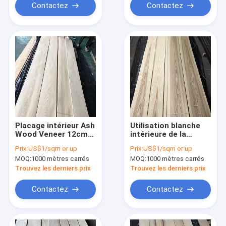
Contactez
Contactez
Placage intérieur Ash
Utilisation blanche
Wood Veneer 12cm
intérieure de la
de Cabinet blanc de
décoration 0.5mm
Prix:
US$1/sqm or up
Prix:
US$1/sqm or up
largeur de la longueur
Ash Wood Veneer
MOQ:
1000 mètres carrés
MOQ:
1000 mètres carrés
210cm
Door Leaf
Trouvez les derniers prix
Trouvez les derniers prix
Contactez
Contactez