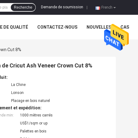
Demande de soumission
Recherche
|
French
 DE QUALITÉ
CONTACTEZ-NOUS
NOUVELLES
CAS
rown Cut 8%
m de Cricut Ash Veneer Crown Cut 8%
uit:
La Chine
Lonson
Placage en bois naturel
ement et expédition:
nde min:
1000 mètres carrés
US$1/sqm or up
Palettes en bois