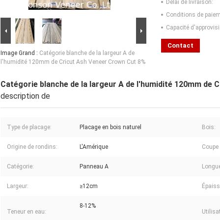
Délai de livraison:
Conditions de paiem
Capacité d'approvis
Contact
Image Grand :
Catégorie blanche de la largeur A de
l'humidité 120mm de Cricut Ash Veneer Crown Cut 8%
Catégorie blanche de la largeur A de l'humidité 120mm de 
description de
Type de placage:
Placage en bois naturel
Bois:
Origine de rondins:
L'Amérique
Coupe 
Catégorie:
Panneau A
Longue
Largeur:
≥12cm
Épaiss
8-12%
Teneur en eau:
Utilisa