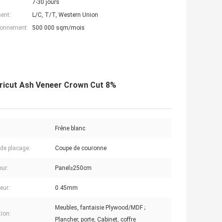
7-30 jours
ent:
L/C, T/T, Western Union
ionnement:
500 000 sqm/mois
Cricut Ash Veneer Crown Cut 8%
Frêne blanc
de placage:
Coupe de couronne
ur:
Panel≥250cm
eur:
0.45mm
Meubles, fantaisie Plywood/MDF ;
tion:
Plancher, porte, Cabinet, coffre