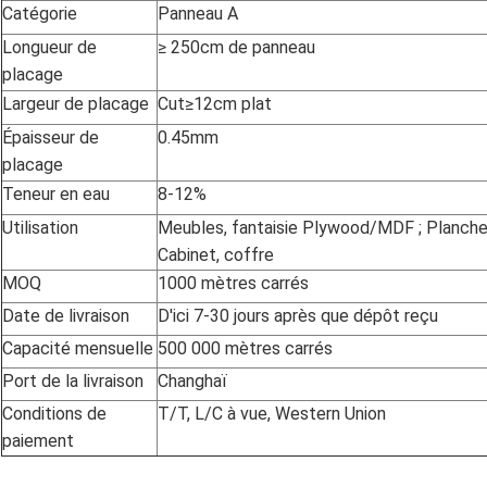
Catégorie
Panneau A
Longueur de
≥ 250cm de panneau
placage
Largeur de placage
Cut≥12cm plat
Épaisseur de
0.45mm
placage
Teneur en eau
8-12%
Utilisation
Meubles, fantaisie Plywood/MDF ; Plancher
Cabinet, coffre
MOQ
1000 mètres carrés
Date de livraison
D'ici 7-30 jours après que dépôt reçu
Capacité mensuelle
500 000 mètres carrés
Port de la livraison
Changhaï
Conditions de
T/T, L/C à vue, Western Union
paiement