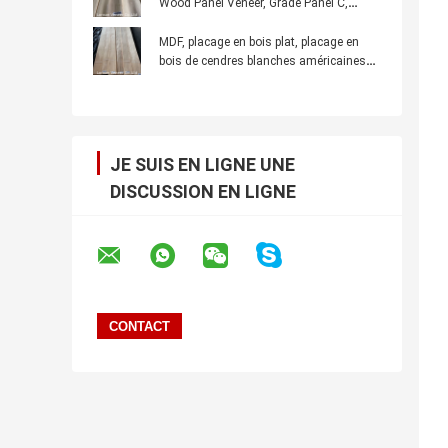
Wood Panel Veneer, Grade Panel C,
Tolérance à l'épaisseur +/- 0,02MM
MDF, placage en bois plat, placage en
bois de cendres blanches américaines
fines: panneau B, découpé par quart,
épaisseur 0,45 mm
JE SUIS EN LIGNE UNE
DISCUSSION EN LIGNE