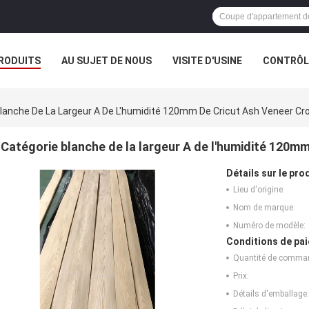
RODUITS
AU SUJET DE NOUS
VISITE D'USINE
CONTRÔLE
lanche De La Largeur A De L'humidité 120mm De Cricut Ash Veneer C
Catégorie blanche de la largeur A de l'humidité 120m
Détails sur le prod
Lieu d'origine:
Nom de marque:
Numéro de modèle:
Conditions de pai
Quantité de comma
Prix:
Détails d'emballage: