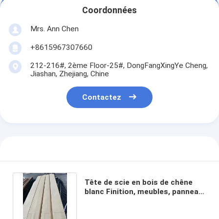
Coordonnées
Mrs. Ann Chen
+8615967307660
212-216#, 2ème Floor-25#, DongFangXingYe Cheng,
Jiashan, Zhejiang, Chine
Contactez
Tête de scie en bois de chêne
blanc Finition, meubles, panneau
de décoration Grade A