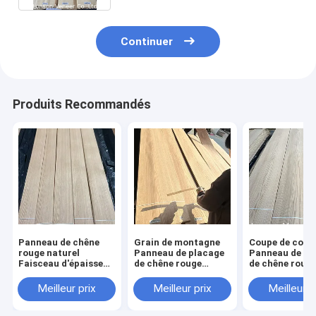
Continuer
Produits Recommandés
Panneau de chêne
Grain de montagne
Coupe de cour
rouge naturel
Panneau de placage
Panneau de pl
Faisceau d'épaisseur
de chêne rouge
de chêne rouge
de 0,5 mm Grade AA+
américain Grade AA
mm placage de
Toujours en stock
Épaisseur 0,5 mm
de qualité AA
Meilleur prix
Meilleur prix
Meilleur p
Stainable