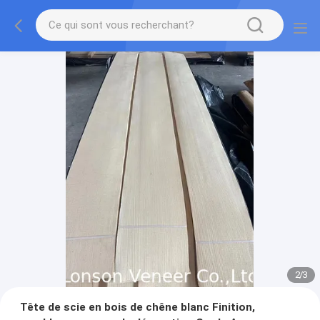
2
/
3
Tête de scie en bois de chêne blanc Finition,