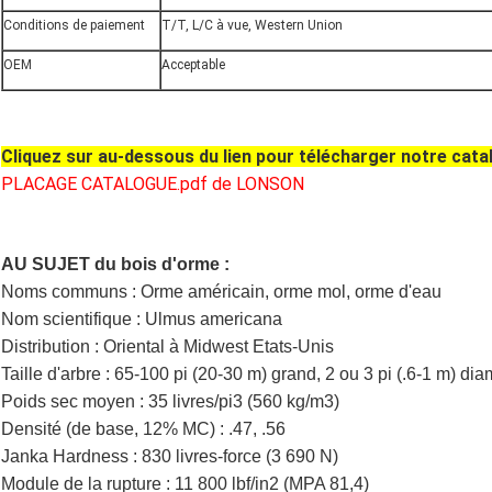
Conditions de paiement
T/T, L/C à vue, Western Union
OEM
Acceptable
Cliquez sur au-dessous du lien pour télécharger notre cata
PLACAGE CATALOGUE.pdf de LONSON
AU SUJET du bois d'orme :
Noms communs :
Orme américain, orme mol, orme d'eau
Nom scientifique :
Ulmus americana
Distribution :
Oriental à Midwest Etats-Unis
Taille d'arbre :
65-100 pi (20-30 m) grand, 2 ou 3 pi (.6-1 m) dia
Poids sec moyen :
35 livres/pi3 (560 kg/m3)
Densité (de base, 12% MC) :
.47, .56
Janka Hardness :
830 livres-force (3 690 N)
Module de la rupture :
11 800 lbf/in2 (MPA 81,4)