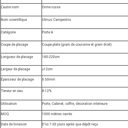
L'autre nom
Orme russe
Nom scientifique
Ulmus Campestris
Catégorie
Porte A
Coupe de placage
Coupe plate (grain de couronne et grain droit)
Longueur de placage
180-220cm
Largeur de placage
≥12cm
Épaisseur de placage
0.50mm
Teneur en eau
8-12%
Utilisation
Porte, Cabinet, coffre, décoration intérieure
MOQ
1000 mètres carrés
Date de livraison
D'ici 7-30 jours après que dépôt reçu