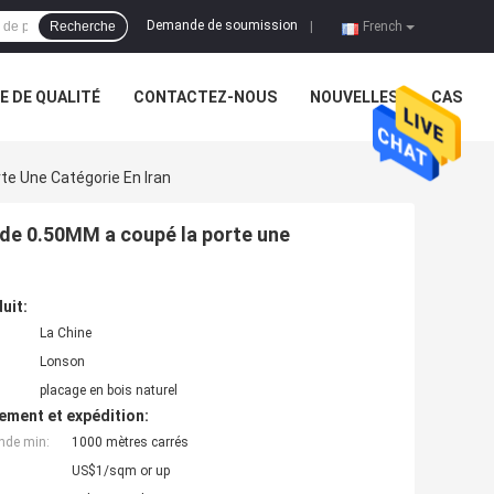
Demande de soumission
Recherche
|
French
 DE QUALITÉ
CONTACTEZ-NOUS
NOUVELLES
CAS
e Une Catégorie En Iran
 de 0.50MM a coupé la porte une
uit:
La Chine
Lonson
placage en bois naturel
ement et expédition:
nde min:
1000 mètres carrés
US$1/sqm or up