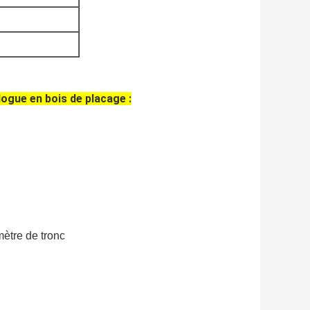
logue en bois de placage :
mètre de tronc