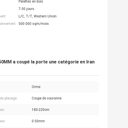
Palettes en bois
7-30 jours
ent:
L/C, T/T, Western Union
ionnement:
500 000 sqm/mois
50MM a coupé la porte une catégorie en Iran
Orme
de placage:
Coupe de couronne
ur:
180-220cm
eur:
0.50mm