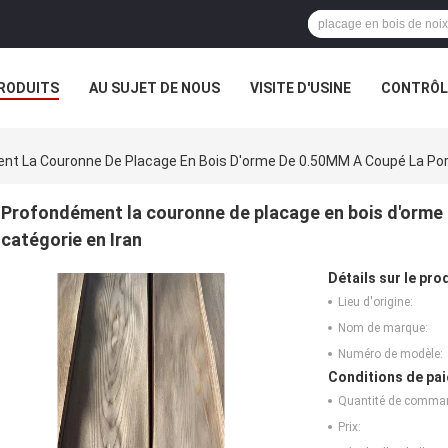
RODUITS
AU SUJET DE NOUS
VISITE D'USINE
CONTRÔLE
t La Couronne De Placage En Bois D'orme De 0.50MM A Coupé La Port
Profondément la couronne de placage en bois d'orme
catégorie en Iran
Détails sur le prod
Lieu d'origine:
Nom de marque:
Numéro de modèle:
Conditions de pai
Quantité de comma
Prix: