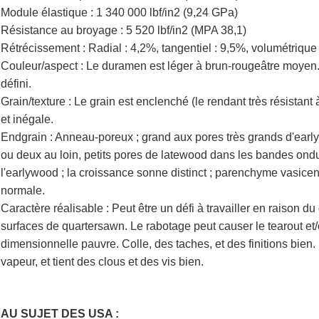
Module élastique :
1 340 000 lbf/in2 (9,24 GPa)
Résistance au broyage :
5 520 lbf/in2 (MPA 38,1)
Rétrécissement :
Radial : 4,2%, tangentiel : 9,5%, volumétrique 
Couleur/aspect :
Le duramen est léger à brun-rougeâtre moyen. 
défini.
Grain/texture :
Le grain est enclenché (le rendant très résistant 
et inégale.
Endgrain :
Anneau-poreux ; grand aux pores très grands d'earl
ou deux au loin, petits pores de latewood dans les bandes ond
l'earlywood ; la croissance sonne distinct ; parenchyme vasicen
normale.
Caractère réalisable :
Peut être un défi à travailler en raison d
surfaces de quartersawn. Le rabotage peut causer le tearout et/o
dimensionnelle pauvre. Colle, des taches, et des finitions bien
vapeur, et tient des clous et des vis bien.
AU SUJET DES USA :