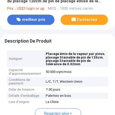
du placage 120cm de pin de placage émise de la
vapeur par pinus
Prix：US$1/sqm or up
MOQ：1000 mètres carrés
meilleur prix
Contactez
Description De Produit
,
Placage émis de la vapeur par pinus
,
placage Stainable de pin de 120cm
Surligner
placage Stainable de pin de
tolérance de 0.02mm
Capacité
50 000 sqm/mois
d'approvisionnement
Conditions de
L/C, T/T, Western Union
paiement
Délai de livraison
7-30 jours
Détails d'emballage
Palettes en bois
Lieu d'origine
La Chine
Regardez plus