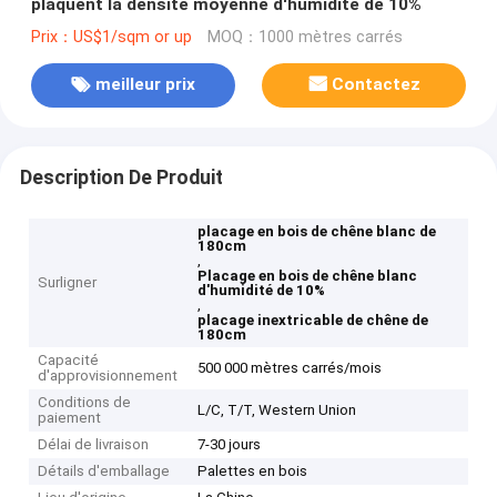
plaquent la densité moyenne d'humidité de 10%
Prix：US$1/sqm or up
MOQ：1000 mètres carrés
meilleur prix
Contactez
Description De Produit
placage en bois de chêne blanc de
180cm
,
Placage en bois de chêne blanc
Surligner
d'humidité de 10%
,
placage inextricable de chêne de
180cm
Capacité
500 000 mètres carrés/mois
d'approvisionnement
Conditions de
L/C, T/T, Western Union
paiement
Délai de livraison
7-30 jours
Détails d'emballage
Palettes en bois