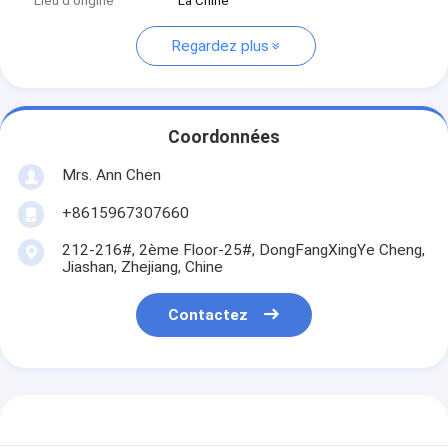
Lieu d'origine
La Chine
Regardez plus
Coordonnées
Mrs. Ann Chen
+8615967307660
212-216#, 2ème Floor-25#, DongFangXingYe Cheng,
Jiashan, Zhejiang, Chine
Contactez