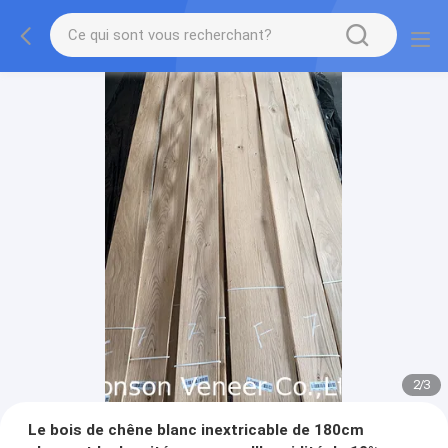
2
/
3
Le bois de chêne blanc inextricable de 180cm