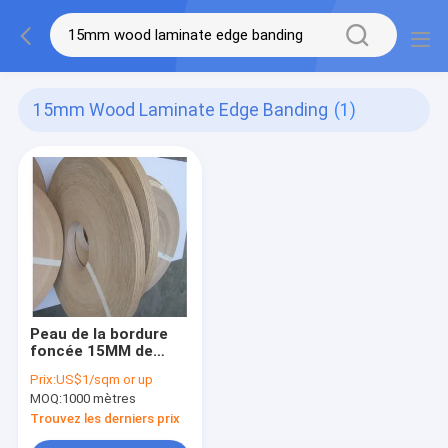
15mm Wood Laminate Edge Banding
(1)
Peau de la bordure
foncée 15MM de
stratifié en bois
Prix:
US$1/sqm or up
ISO9001 et coller les
MOQ:
1000 mètres
bandes en bois de
placage
Trouvez les derniers prix