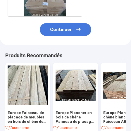
de 8%
Continuer
Produits Recommandés
Europe Faisceau de
Europe Plancher en
Europe Planch
placage de meubles
bois de chêne
chêne blanc
en bois de chêne de
Panneau de placage
Faisceau AB C
catégorie AB
en contreplaqué de
claire 0.6Épai
\",\"username\":\"kane\"}","","","","meilleur prix");' class="getbtn bggree 
\",\"username\":\"kane\"}","","","","meilleur p
\",\"username\":\"
épaisseur 0,5 mm
qualité C+